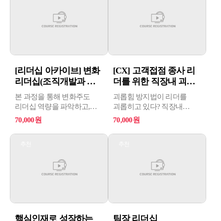
[리더십 아카이브] 변화
[CX] 고객접점 종사 리
리더십(조직개발과 퍼
더를 위한 직장내 괴롭
실리...
힘 방...
본 과정을 통해 변화주도
괴롭힘 방지법이 리더를
리더십 역량을 파악하고,
괴롭히고 있다? 직장내
조직 전체를 보면서 사업
괴롭힘 방지법 시대, 리더의
70,000원
70,000원
활동에 필요한 변화관리
자세와 리더로 서는 법!!
스킬을 체득하여 조직 내
추천
추천
변화관리 활동 및 프로젝트
등을 주도적으로 추진할 수
있습니다.
핵심인재로 성장하는
팀장 리더십