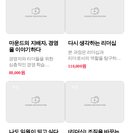
팔로워"로서의 역할을
이해, 멘토와 코칭, 그리고
수행하는 방법을 다룹니다.
부하직원 및 상사와의
효과적인 소통까지
포괄적으로 다루며
중견간부들이 조직에서
뛰어난 리더로 성장하는데
도움을 줍니다.
마운드의 지배자, 경영
다시 생각하는 리더십
을 이야기하다
본 과정은 리더십과
리더로서의 역할을 탐구하며
경영자와 리더들을 위한
개선하고자 하는 개인 및
심층적인 경영 학습
110,000원
전문가를 위한 과정으로
과정으로, 다양한 주제를
88,000원
리더가 자신과 팀을
통해 경영에 관한 풍부한
효과적으로 이끄는 방법을
지식과 실무적인 능력을
추천
추천
다룹니다. 학습자들은
향상시킬 수 있습니다. 5개의
리더십 관련 개념, 역할,
강의로 구성되어 있어 각
조건, 소통, 코칭, 감정관리,
주제에 대한 폭넓은 이해와
성과관리, 자기관리, 그리고
전략적 사고를 기를 수
인성에 대한 기초를
있습니다.
학습하고자 합니다.
나도 임원이 되고 싶다
[리더십] 조직을 바꾸는