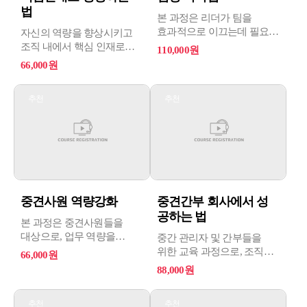
법
본 과정은 리더가 팀을
효과적으로 이끄는데 필요한
자신의 역량을 향상시키고
인문학적 관점을 제시하고,
조직 내에서 핵심 인재로
110,000원
리더십의 본질을 탐구하는
성장하고자 하는 학습자를
66,000원
교육 프로그램으로 팀장 및
위한 과정입니다.
리더로서 역할을 수행하는
학습자가 성과를 내고
추천
추천
분들을 대상으로 합니다.
상사의 기대에 부응하기
위한 실용적인 스킬과 업무
습관을 개발하는 데 중점을
둡니다.
중견사원 역량강화
중견간부 회사에서 성
공하는 법
본 과정은 중견사원들을
대상으로, 업무 역량을
중간 관리자 및 간부들을
향상시키고 조직 내에서의
위한 교육 과정으로, 조직
66,000원
역할과 책임을 이해하는데
내에서의 성공과 리더십을
88,000원
도움을 주는 교육
향상시키는 방법을
프로그램으로 중견사원의
제시합니다.
추천
추천
핵심 역량과 그들이 "Great
자기인식부터 조직문화의