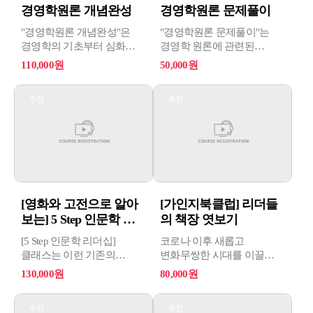
경영학원론 개념완성
경영학원론 문제풀이
"경영학원론 개념완성"은
"경영학원론 문제풀이"는
경영학의 기초부터 심화
경영학 원론에 관련된
내용까지 체계적으로 다루는
다양한 주제의 문제를
110,000원
50,000원
과정입니다. 이 과정은
풀어보며 개념을 복습하고
경영학의 핵심 개념과
실력을 향상시키는
추천
추천
이론을 이해하고 경영
과정입니다.
활동을 효과적으로 이끌기
위한 원리를 학습합니다.
[영화와 고전으로 알아
[가인지북클럽] 리더들
보는] 5 Step 인문학 리
의 책장 엿보기
더십
[5 Step 인문학 리더십]
코로나 이후 새롭고
클래스는 이런 기존의
변화무쌍한 시대를 이끌
리더십 강연들과 클래스들의
리더의 조건은 무엇인지가
130,000원
80,000원
문제를 해결하기 위한,
화두로 떠올랐다.
새로운 리더십의 길을
추천
추천
제시합니다.