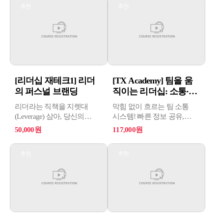
추천
추천
[리더십 재테크1] 리더
[TX Academy] 팀을 움
의 퍼스널 브랜딩
직이는 리더십: 소통·협
업·...
리더라는 직책을 지렛대
막힘 없이 흐르는 팀 소통
(Leverage) 삼아, 당신의
시스템! 빠른 정보 공유,
몸값을 재테크하라
명확한 협업, 신뢰를 만드는
50,000원
117,000원
실전 방식. 스스로 움직이는
팀으로 성장시키는 임파워드
추천
추천
전략을 알아봅니다.