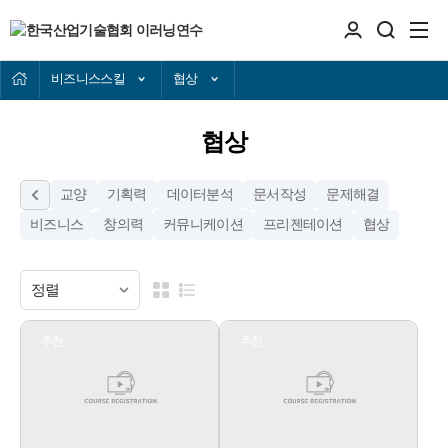
비즈니스스킬
협상
협상
교양
기획력
데이터분석
문서작성
문제해결
비즈니스
창의력
커뮤니케이션
프리젠테이션
협상
추천
추천