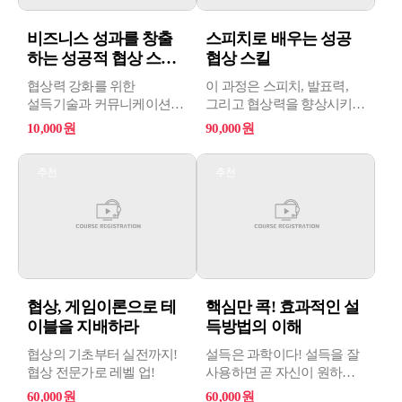
비즈니스 성과를 창출
스피치로 배우는 성공
하는 성공적 협상 스킬
협상 스킬
과 설득...
협상력 강화를 위한
이 과정은 스피치, 발표력,
설득기술과 커뮤니케이션
그리고 협상력을 향상시키기
노하우를 이해하고 비즈니스
위한 프로그램입니다.
10,000원
90,000원
경쟁력을 확보한다.
참가자들은 자신의 의사를
핵심적으로 상대의 마음을
더 잘 전달하고, 목소리와
추천
추천
움직이는데 있어 중요한
발표 기술을 향상시켜
심리전략을 인식하고,
자신감 있는 스피쳐로
가치적 협상 등 윈-윈 협상의
성장하게 될 것입니다. 또한,
방안을 모색한다.
효과적인 협상과 소통을
위한 기술을 습득하여 상호
이해를 증진시킬 수
있습니다.
협상, 게임이론으로 테
핵심만 콕! 효과적인 설
이블을 지배하라
득방법의 이해
협상의 기초부터 실전까지!
설득은 과학이다! 설득을 잘
협상 전문가로 레벨 업!
사용하면 곧 자신이 원하는
것을 얻게 해줄 뿐만 아니라
60,000원
60,000원