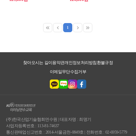
대학에서 협상을 가르치고,
10가지 협상의 핵심 원리를
무역회사와 소셜벤처 대표로
학습합니다. 과학적으로
글로벌 협상과 공공기관
제시한 협상의 원리를
협상을 주도한 강사와 함께
다양한 사례에 적용해 보고,
협상의 이론부터 실전까지
영업 현장에서 현업
1
단 한 번에 마스터해 봅시다!
적용도를 높이기 위해
가상의 영업 상황을 설정,
협상을 준비해 볼 수 있는
기회를 마련하였습니다.
찾아오시는 길
이용약관
개인정보처리방침
환불규정
이메일무단수집거부
(주)한국산업기술협회연수원 | 대표자명 : 최명기
사업자등록번호 : 113-81-74637
통신판매업신고번호 : 2014-서울금천-0849호 | 전화번호 : 02-6959-5779