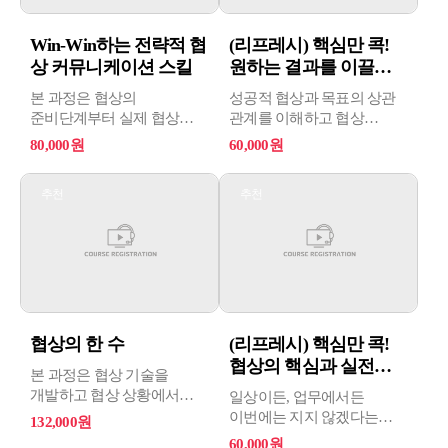
Win-Win하는 전략적 협
(리프레시) 핵심만 콕!
상 커뮤니케이션 스킬
원하는 결과를 이끌어
내는 ...
본 과정은 협상의
성공적 협상과 목표의 상관
준비단계부터 실제 협상
관계를 이해하고 협상
과정을 성공적으로 이끌어
사례를 통해 협상 목표
80,000원
60,000원
나가는데 필요한 전략과
수립의 효과를 체감하며
Skill을 학습하고 적용할 수
효과적인 협상 전략을
추천
추천
있도록 합니다. 상호 Win-Win
습득할 수 있다.
하는 방법을 체계적으로
익힘으로써, 업무 뿐 아니라
개인의 삶에서도 밀당의
고수가 되시기 바랍니다.
협상의 한 수
(리프레시) 핵심만 콕!
협상의 핵심과 실전스
본 과정은 협상 기술을
킬
개발하고 협상 상황에서
일상이든, 업무에서든
성공을 이끄는 데 필요한
이번에는 지지 않겠다는
132,000원
핵심 원리와 전략을 다루는
마음으로 독하게
60,000원