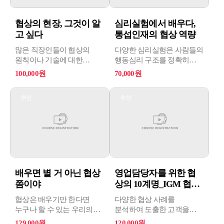
협상의 현장, 그것이 알
심리실험에서 배우다,
고 싶다
통섭인재의 협상 역량
많은 직장인들이 협상의
다양한 심리실험은 사람들의
원칙이나 기술에 대한
행동심리 구조를 정확히
개념적인 부분은 학습을
분석한 데이터를 근거로
100,000원
70,000원
통해 잘 알고 있으나 , 실제
여러 가지 유익한 정보를
상황에 직면되는
제공해 주고 있다. 특히,
추천
추천
실무현장에서는 그 원칙들을
외부의 환경변화, 세계화,
제대로 활용하는데 어려움을
조직 내 협력의 중요성 , 정보
겪고 있다. 협상의 기술,
기술의 발달 등으로 인해
이제는 제대로 활용할 줄 알
협상은 사소한 사안부터
아야 한다.
결정적 의사결정을 하는데
중요한 관리능력의 하나로
요구되고 있다.
배우면 별 거 아닌 협상
영업담당자를 위한 협
쯤이야
상의 10계명_IGM 협상
스쿨
협상은 배우기만 한다면
다양한 협상 사례를
누구나 할 수 있는 우리의
분석하여 도출한 고객을
모든 커뮤니케이션일 뿐!
설득하는 데에 지침이 되는
129,000원
120,000원