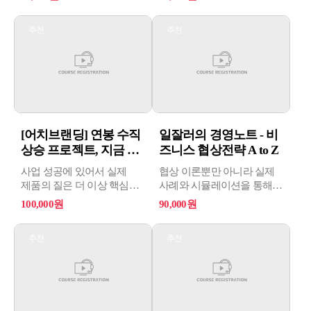
궁극적으로 상대방의 마음을
사로잡을 수 있습니다.
추천
추천
자신의 입장과 견해를
논리적으로 제시하여
타인으로부터 필요한 지지와
지원을 끌어내는 효과적인
방법을 안내합니다.
[어치브랜딩] 연봉 수직
일잘러의 경영노트 - 비
상승 프로젝트, 지금 당
즈니스 협상전략 A to Z
장 ...
사업 성공에 있어서 실제
협상 이론뿐만 아니라 실제
제품의 질은 더 이상 핵심
사례와 시뮬레이션을 통해
요소가 아니다! 마찬가지로
실전에서 적용할 수 있는
100,000원
90,000원
직장에서의 성공 즉, 높은
기술을 배웁니다. 협상의
연봉과 빠른 승진에 있어서
준비 단계부터 마무리
추천
추천
해당 업종에 대한 실제
단계까지 전 과정을
능력은 핵심 요소가 아니다!
체계적으로 학습하며, 특히
비즈니스 협상에서 발생할
수 있는 다양한 상황에
대비할 수 있도록
설계되었습니다.