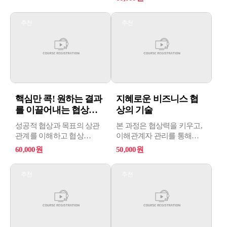
교육 프로그램으로 협상의
시작하지만, 결국 손해보는
기초를 마스터하고,
당신을 위한 내용! 때로는
추천
추천
인터레스트 중심의 접근
부드러운 것이 강한 것을
방식, 다른 입장에서
이기듯이 상대가 생각하지
생각하기, 창의적인 이슈
못한 부분을 찔러 협상에서
생성, 제안 전략, 대안 탐색,
이길 수 있는 방법을
그리고 상대방의 숨은
제공한다.
욕구에 주목하는 방법을
강조합니다.
핵심만 콕! 원하는 결과
지혜로운 비즈니스 협
를 이끌어내는 협상의
상의 기술
필살...
성공적 협상과 목표의 상관
본 과정은 협상력을 키우고,
관계를 이해하고 협상
이해관계자 관리를 통해
사례를 통해 협상 목표
효과적인 업무를 처리할 수
60,000원
50,000원
수립의 효과를 체감하며
있는 기본 지식을 습득하며
효과적인 협상 전략을
갈등상황에 대해 계획할 수
추천
추천
습득할 수 있다.
있는 안목을 높일 수 있는
과정입니다.