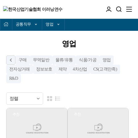
공통직무
영업
영업
구매
무역일반
물류/유통
식품/가공
영업
전자상거래
정보보호
제약
4차산업
CS(고객만족)
R&D
추천
추천