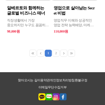
알베르토와 함께하는
영업으로 살아남는 Secr
글로벌 비즈니스 매너
et 비법
직장생활에서 가장
영업직무 이해와 성공적인
중요하지만 누구도 꼼꼼히
영업 전략 능력배양, 마케팅
가르쳐주지 않는 비즈니스
기법 활용 등을 통한
98,000원
110,000원
매너. 프로페셔널한
영업전략을 학습할 수 있다.
직장인으로 성장하기 위해
반드시 알아야 할 비즈니스
매너의 기본기부터, 국제화
시대에 발맞춘 글로벌
1
2
인재로서 역량을 갖추기
위한 글로벌 비즈니스
에티켓까지!성공적인
비즈니스 매너의 핵심요소를
한방에 학습할 수 있는
찾아오시는 길
이용약관
개인정보처리방침
환불규정
과정입니다.
이메일무단수집거부