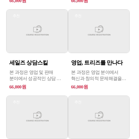
66,000원
66,000원
협상의 기초 원리와
과정입니다.
실전적인 협상 전략을
개인이나 학습자는 세일즈
추천
추천
다루며, 참가자들은
분야에서 탁월한 리더로
성공적인 협상을 위한 필수
성장할 수 있습니다.
기술과 지식을 습득할 수
있습니다.
세일즈 상담스킬
영업, 트리즈를 만나다
본 과정은 영업 및 판매
본 과정은 영업 분야에서
분야에서 성공적인 상담 및
혁신과 창의적 문제해결을
판매 기술을 개발하고자
위해 트리즈 메소드를
66,000원
66,000원
하는 개인 및 전문가를 위한
활용하는 방법을 학습하는
과정으로 고객의 니즈를
교육 프로그램으로 영업과
추천
추천
파악하고, 고객의 핫버튼을
트리즈의 만남에 초점을
눌러 설득하고, 효과적인
맞추며, 트리즈의
상담 및 판매 기술을
발명원리와 영업에서의 활용
습득하려는 학습자들을
방법을 다룹니다.
지원합니다.
학습자들은 문제를 해결하고
혁신을 이끌기 위해