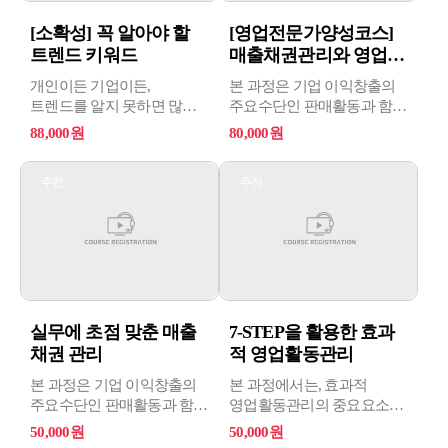
[소확성] 꼭 알아야 할
[영업전문가양성코스]
트렌드 키워드
매출채권관리와 영업세
무회계
개인이든 기업이든,
본 과정은 기업 이익창출의
트렌드를 알지 못하면 많은
주요수단인 판매활동과 함께
것을 놓치게 된다. 끝나지
수반되는 채권관리를 위하여
88,000원
80,000원
않는 팬데믹 상황에서 이
채권 사고의 예방관리
상황을 바꿀 수 없다고
방법과 어음수표, 담보관리,
추천
추천
인식한 사람들은 자신의
채권보전과 집행권원의
'태도'를 바꾸고 있다. 꼭
획득, 강제집행 실무의
알아야 할 2022 트렌드
개념과 절차를 제시하여,
키워드를 통해 글로벌
부실채권을 예방하고 올바른
팬데믹 시대의 대중
채권관리 기법을
소비자를 이해하고 현업에
습득함으로써 실무
적용해보자.
담당자들의 역량을 성장시킬
수 있도록 과정을
실무에 초점 맞춘 매출
7-STEP을 활용한 효과
기획하였습니다.
채권 관리
적 영업활동관리
본 과정은 기업 이익창출의
본 과정에서는, 효과적
주요수단인 판매활동과 함께
영업활동관리의 중요요소와
수반되는 채권관리를 위하여
영업담당자의 역할수준을
50,000원
50,000원
채권 사고의 예방관리
이해하고 효과적