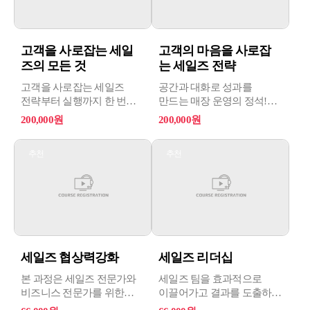
고객을 사로잡는 세일
고객의 마음을 사로잡
즈의 모든 것
는 세일즈 전략
고객을 사로잡는 세일즈
공간과 대화로 성과를
전략부터 실행까지 한 번에
만드는 매장 운영의 정석!
완성!
공간과 대화가 매출을
200,000원
200,000원
고객 응대부터 설득, 세일즈
결정합니다. 매장 운영의
전략 실행까지. 매장 판매의
본질을 꿰뚫는 실전
추천
추천
전 과정을 체계적으로
노하우를 만나보세요.
배우는 실전 중심 교육을
경험할 수 있습니다.
세일즈 협상력강화
세일즈 리더십
본 과정은 세일즈 전문가와
세일즈 팀을 효과적으로
비즈니스 전문가를 위한
이끌어가고 결과를 도출하는
협상 스킬 강화 과정으로
리더십 스킬을 개발하는