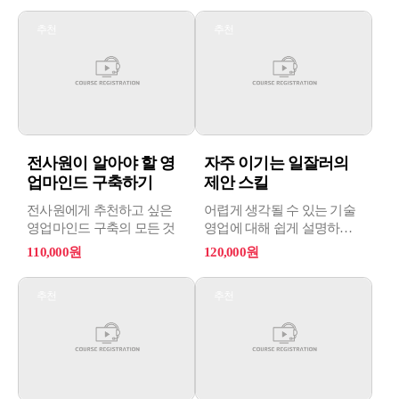
방법과 어음수표, 담보관리,
영업활동관리의 프로세스를
추천
추천
채권보전과 집행권원의
도입하는 것을 중심으로
획득, 강제집행 실무의
과정을 구성하였다.
개념과 절차를 제시하여,
부실채권을 예방하고 올바른
채권관리 기법을
습득함으로써 실무
담당자들의 역량을 성장시킬
수 있도록 과정을
전사원이 알아야 할 영
자주 이기는 일잘러의
기획하였습니다.
업마인드 구축하기
제안 스킬
전사원에게 추천하고 싶은
어렵게 생각될 수 있는 기술
영업마인드 구축의 모든 것
영업에 대해 쉽게 설명하고
영업을 성공으로 이끌 수
110,000원
120,000원
있는 노하우를 제공한다.
추천
추천