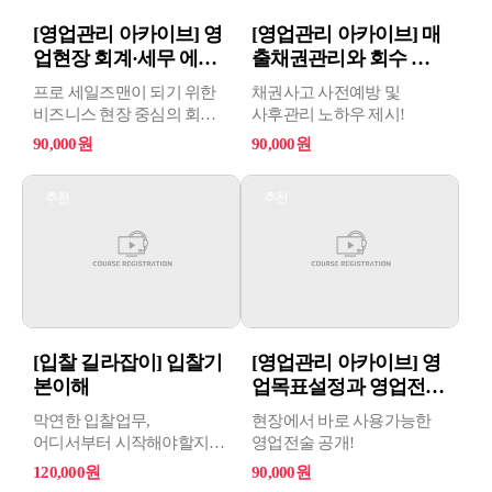
트리즈를 어떻게 활용할 수
있는지를 배우게 됩니다.
[영업관리 아카이브] 영
[영업관리 아카이브] 매
업현장 회계·세무 에센
출채권관리와 회수 노
스
하우
프로 세일즈맨이 되기 위한
채권사고 사전예방 및
비즈니스 현장 중심의 회계·
사후관리 노하우 제시!
세무 지식!
90,000원
90,000원
추천
추천
[입찰 길라잡이] 입찰기
[영업관리 아카이브] 영
본이해
업목표설정과 영업전략
수립
막연한 입찰업무,
현장에서 바로 사용가능한
어디서부터 시작해야할지
영업전술 공개!
모르겠다면 기본에
120,000원
90,000원
집중하세요!