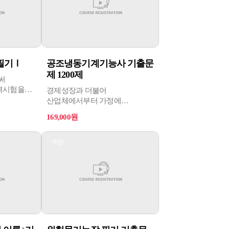
수행한다.
필기Ⅰ
공조냉동기계기능사 기출문
제 1200제
써
격시험을
경제성장과 더불어
산업체에서부터 가정에
이르기까지 냉동기 및 공기조화
169,000원
설비 수요가 큰 폭으로 증가하고
있다. 이에 따라 공조냉동기계와
관련된 생산, 공정, 시설, 기구의
추천
안전관리 등을 담당할 기능인력이
필요하게 되었다.
본 과정은 공조냉동기계를 통한
생산, 공정 시 안전관리를 담당할
전문인력을 양성하기 위한
과정이다.