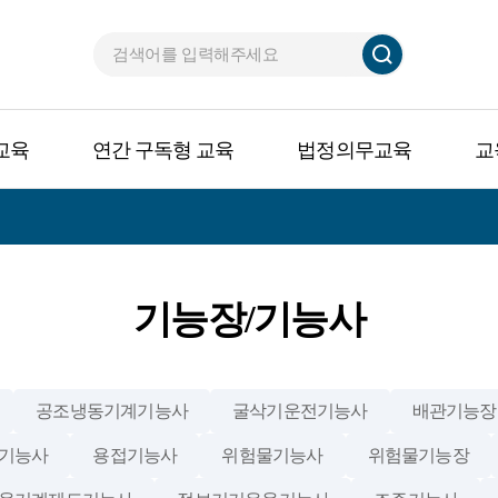
교육
연간 구독형 교육
법정의무교육
교
기능장/기능사
공조냉동기계기능사
굴삭기운전기능사
배관기능장
기능사
용접기능사
위험물기능사
위험물기능장