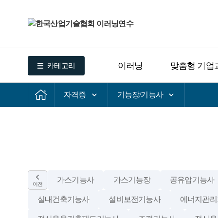
이러닝
맞춤형 기업
카테고리
자격증
기능장/기능사
가스기능사
가스기능장
공유압기능사
이전
실내건축기능사
설비보전기능사
에너지관리