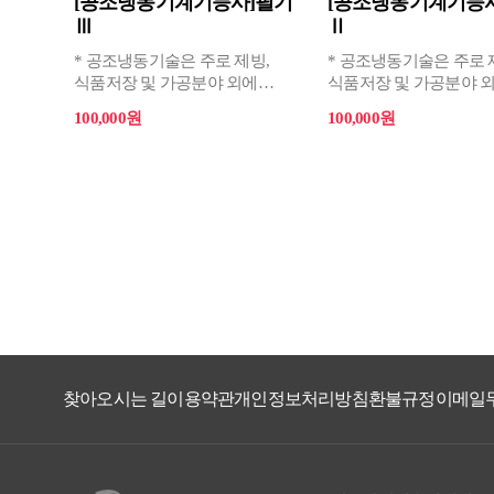
[공조냉동기계기능사]필기
[공조냉동기계기능
Ⅲ
Ⅱ
* 공조냉동기술은 주로 제빙,
* 공조냉동기술은 주로 
식품저장 및 가공분야 외에
식품저장 및 가공분야 
경공업, 중화학공업분야, 의학
경공업, 중화학공업분야,
100,000원
100,000원
축산업, 원자력공업 및
축산업, 원자력공업 및
대형건물의 냉난방시설에
대형건물의 냉난방시설
이르기까지 광범위하게 응용되고
이르기까지 광범위하게
있다.
있다.
* 이에 공조냉동기계에 대한
* 이에 공조냉동기계에 
공학적인 이론을 바탕으로
공학적인 이론을 바탕으
전문지식과 실무경험이 풍부한
전문지식과 실무경험이
전문인력 양성이 필요하다.
전문인력 양성이 필요하
찾아오시는 길
이용약관
개인정보처리방침
환불규정
이메일