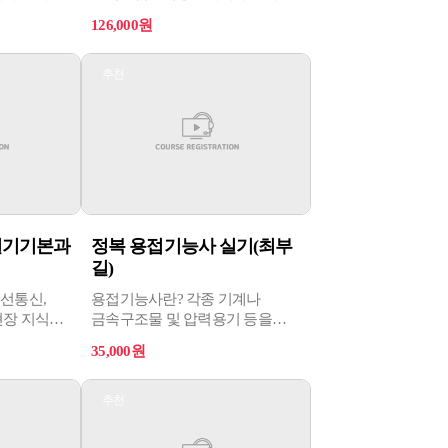
복원과
자격시험으로, 환경 복원과
126,000원
 관심이
주거환경 문제에 대한 관심이
을 아름답게
대두되면서 생활공간을 아름답게
호할 수
꾸미고 자연환경을 보호할 수
추천
 양성하기
있는 전문기술인력을 양성하기
위해 제정되었습니다.
필기기본과
정복 용접기능사 실기(최부
길)
선통신,
용접기능사란? 각종 기계나
현장 지식과
금속구조물 및 압력용기 등을
련기능을
제작하기 위하여 전기, 가스 등의
35,000원
각종
열원을 이용하거나 기계적 힘을
감리, 구축,
이용하는 방법으로 다양한
리 등의
용접장비 및 기기를 조작하여
추천
 자격
금속과 비금속 재료를 필요한
다.
형태로 융접, 압접, 납땜을