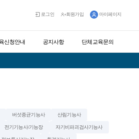
로그인
회원가입
마이페이지
육신청안내
공지사항
단체교육문의
버섯종균기능사
산림기능사
전기기능사/기능장
자기비파괴검사기능사