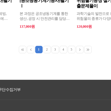
사]필기
[공조냉동기계기능사]필기
위험물기능장 실기
Ⅰ
출문제풀이
제빙,
본 과정은 공조냉동기계를 통한
과학기술의 발전으로 
외에
생산, 공정 시 안전관리를 담당할
위험물의 종류가 다
 의학
전문인력을 양성하기 위한
안전사고도 증가하여 
137,000원
120,000원
과정이다.
및 재산피해가 발생하고
에
 응용되고
대한
1
2
3
4
5
로
 풍부한
다.
무단수집거부