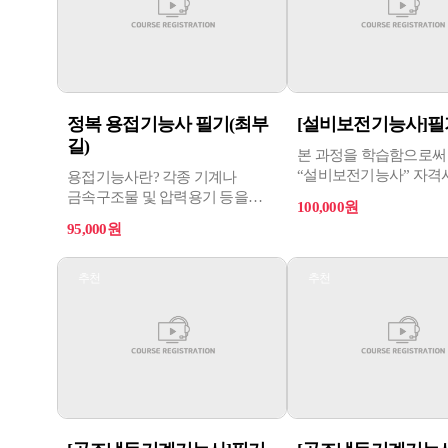
정복 용접기능사 필기(최부
[설비보전기능사]필
길)
본 과정을 학습함으로써
“설비보전기능사” 자격
용접기능사란? 각종 기계나
대비할 수 있다.
금속구조물 및 압력용기 등을
100,000원
제작하기 위하여 전기, 가스 등의
95,000원
열원을 이용하거나 기계적 힘을
이용하는 방법으로 다양한
용접장비 및 기기를 조작하여
추천
추천
금속과 비금속 재료를 필요한
형태로 융접, 압접, 납땜을
수행한다.