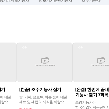
용기계제도기능사
정보기기운용기능사
조주기능사
추천
추천
필기
[한끝] 조주기능사 실기
[온캠] 한번에 끝
기능사 필기 3과목_
등에 대한
술, 커피, 음료류, 차류 등에 대한
 바탕으로
재료 및 제법의 지식을 바탕으로
조경기능사는
주기능사
칵테일을 조주하는 조주기능사
한국산업인력공단에서