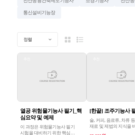
전산응용건축제도기능사
조경기능사
전산응
통신설비기능장
추천
추천
열공 위험물기능사 필기_핵
[한끝] 조주기능사 
심요약 및 예제
술, 커피, 음료류, 차류 
재료 및 제법의 지식을
이 과정은 위험물기능사 필기
칵테일을 조주하는 조
시험을 대비하기 위한 핵심