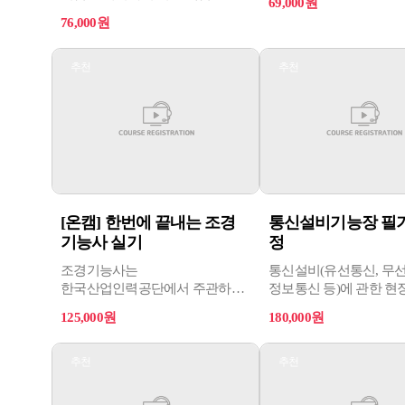
69,000원
자격 취득을 대비하는
요약과 예제를 다룹니다. 각 장을
76,000원
과정입니다.
효과적으로 이해하고 핵심 내용을
숙지할 수 있도록 구성되어
있으며, 필기 시험에서 좋은
추천
추천
성적을 얻기 위한 핵심 포인트를
다룹니다.
[온캠] 한번에 끝내는 조경
통신설비기능장 필
기능사 실기
정
조경기능사는
통신설비(유선통신, 무선
한국산업인력공단에서 주관하는
정보통신 등)에 관한 현
자격시험으로, 환경 복원과
기술 및 최상급의 숙련
125,000원
180,000원
주거환경 문제에 대한 관심이
가지고 산업현장에서 각
대두되면서 생활공간을 아름답게
통신설비에 관한 설계, 감
꾸미고 자연환경을 보호할 수
시공, 운용 및 유지관리
추천
추천
있는 전문기술인력을 양성하기
업무를 수행하는 직무 
위해 제정되었습니다.
취득을 위한 과정입니다