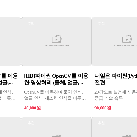
추천
추천
V를 이용
[HD]파이썬 OpenCV를 이용
내일은 파이썬(Pytho
,...
한 영상처리 (물체, 얼굴,...
전편
체 인식,
OpenCV를 이용하여 물체 인식,
20강으로 실전에 사
을 비롯해
얼굴 인식, 제스처 인식을 비롯해
중급 기술 습득
판독기,
자율주행 자동차, OCR 판독기,
40,000원
90,000원
가능하다.
불량 검사기 등에 활용 가능하다.
추천
추천