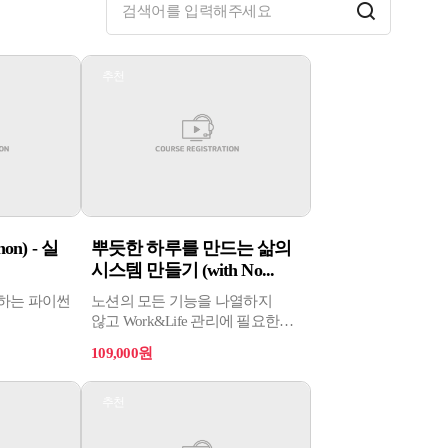
추천
n) - 실
뿌듯한 하루를 만드는 삶의
시스템 만들기 (with No...
용하는 파이썬
노션의 모든 기능을 나열하지
않고 Work&Life 관리에 필요한
핵심적인 기능만 골라 구성하여,
109,000원
차근차근 따라 하다 보면 어느새
내가 원하는 대로 노션을
편안하게 다루게 될 것이다.
추천