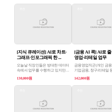
추천
추천
[지식 큐레이션] AI로 차트∙
[금융 AI 콕] AI로
그래프∙인포그래픽 한 ...
영업·리테일 업무
오늘날 직장인들은 방대한 데이터
금융영업직군(개인 금융
속에서 업무를 수행하고 있지만,
기업금융, 창구/리테일 
정작 숫자 뒤에 숨겨진 핵심
대상으로, AI 기술의 흐름
130,000원
142,000원
메시지를 직관적으로 전달하는 데
적용사례, 대응 전략을 
어려움을 겪고 있습니다.
추천
추천