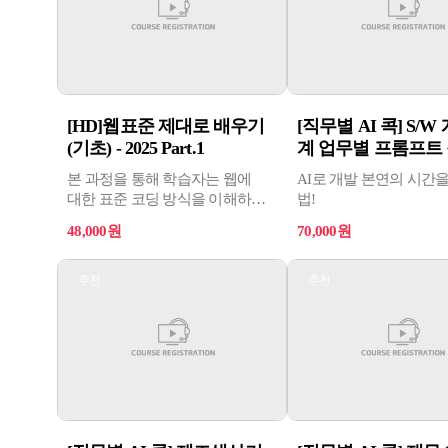
[HD]웹표준 제대로 배우기
[직무별 AI 콕] S/W
(기초) - 2025 Part.1
계 업무별 프롬프트 작
본 과정을 통해 학습자는 웹에
AI로 개발 본연의 시간
대한 표준 코딩 방식을 이해하고
법!
활용할 수 있게 될 것입니다.
48,000원
70,000원
본 과정은 웹 코딩을 입문하기
위한 기초적인 지식을 설명하고
더 나아가서 웹 프로그램을
추천
추천
학습할 수 있는 기초를 습득할 수
있도록 구성하였습니다.