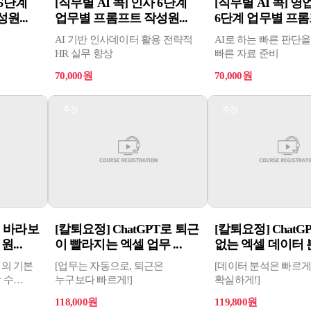
 6단계
[직무별 AI 콕] 인사 6단계
[직무별 AI 콕] 
원...
업무별 프롬프트 작성원...
6단계 업무별 프롬프
터
AI 기반 인사데이터 활용 전략적
AI로 하는 빠른 판단을
HR 실무 향상
빠른 자료 준비
70,000원
70,000원
추천
추천
서 바라보
[칼퇴요정] ChatGPT로 퇴근
[칼퇴요정] ChatG
...
이 빨라지는 엑셀 업무 ...
없는 엑셀 데이터 
터의 기본
[업무는 자동으로, 퇴근은
[데이터 분석은 빠르게
 수
누구보다 빠르게!]
확실하게!]
니다.
118,000원
119,800원