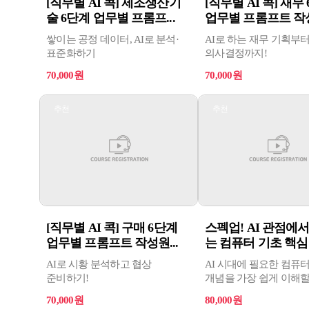
[직무별 AI 콕] 제조생산기
[직무별 AI 콕] 재무
술 6단계 업무별 프롬프...
업무별 프롬프트 작성
쌓이는 공정 데이터, AI로 분석·
AI로 하는 재무 기획부
표준화하기
의사결정까지!
70,000원
70,000원
추천
추천
[직무별 AI 콕] 구매 6단계
스펙업! AI 관점에
업무별 프롬프트 작성원...
는 컴퓨터 기초 핵심 원
AI로 시황 분석하고 협상
AI 시대에 필요한 컴퓨
준비하기!
개념을 가장 쉽게 이해할
있도록 만든 입문 강의입
70,000원
80,000원