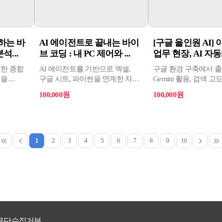
하는 바
AI 에이전트로 끝내는 바이
[구글 올인원 AI]
석...
브 코딩 : 내 PC 제어와 ...
업무 현장, AI 자동
용한 종합
AI 에이전트를 기반으로 엑셀,
구글 환경 구축에서 
력을
구글 시트, 파이썬을 연계한 자동
Gemini 활용, 검색 고
데이터 분석 전 과정을 다루는
일·일정 관리, 드라이브
100,000원
100,000원
실무 중심 과정
Gmail·Meet·Chat 협업,
스프레드시트·슬라이드
이미지·영상 제작, 설
구축, NotebookLM 
Colab·Apps Script
1
2
3
4
5
6
7
8
9
10
자동화까지 단계적으
실무형 과정
무단수집거부