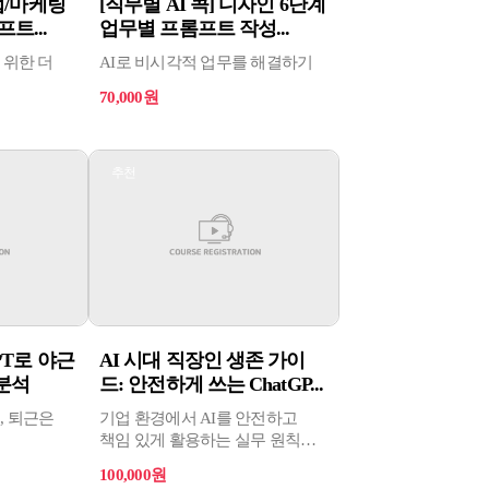
영업/마케팅
[직무별 AI 콕] 디자인 6단계
트...
업무별 프롬프트 작성...
 위한 더
AI로 비시각적 업무를 해결하기
70,000원
추천
PT로 야근
AI 시대 직장인 생존 가이
분석
드: 안전하게 쓰는 ChatGP...
, 퇴근은
기업 환경에서 AI를 안전하고
책임 있게 활용하는 실무 원칙을
단계별로 안내합니다.
100,000원