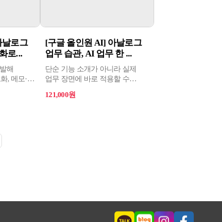
 아날로그
[구글 올인원 AI] 아날로그
화로...
업무 습관, AI 업무 한 ...
출발해
단순 기능 소개가 아니라 실제
도화, 메모·할
업무 장면에 바로 적용할 수
·포토 활용,
있도록 검색, 문서 작성, 데이터
121,000원
 문서·
정리, 발표 자료 제작, 신청 접수,
 실무,
규정집 챗봇, 일정 등록, 설문 자동
문지·사이트
생성 같은 실습 중심으로 구성
기반 자료 분석,
를 활용한 업무
로 익히는