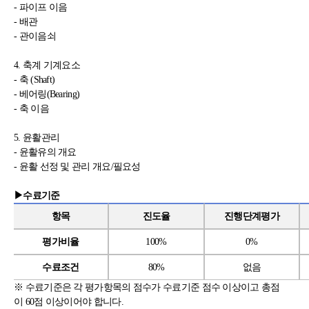
- 파이프 이음
- 배관
- 관이음쇠
4. 축계 기계요소
- 축 (Shaft)
- 베어링(Bearing)
- 축 이음
5. 윤활관리
- 윤활유의 개요
- 윤활 선정 및 관리 개요/필요성
▶수료기준
항목
진도율
진행단계평가
평가비율
100%
0%
수료조건
80%
없음
※
수료기준은 각 평가항목의 점수가 수료기준 점수 이상이고 총점
이
60
점
이상이어야 합니다
.