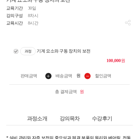
교육기간
30일
강의구성
8차시
교육시간
8시간
기계 요소와 구동 장치의 보전
과정
100,000
원
원
판매금액
배송금액
할인금액
총 결제금액
원
과정소개
강의목차
수강후기
* 설비 관리와 자주 보전의 중요성과 체결 부품의 원리와
베어링, 전동