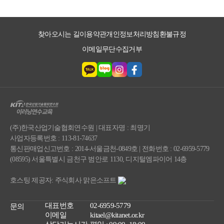
찾아오시는 길
이용약관
개인정보처리방침
환불규정
이메일무단수집거부
(주)한국산업기술협회연수원 | 대표자명 : 최명기
사업자등록번호 : 113-81-74637
통신판매업신고번호 : 2014-서울금천-0849호 | 전화번호 : 02-6959-5779
(08595) 서울특별시 금천구 범안로 1130, 디지털엠파이어 14층
호스팅 제공자: 주식회사 맑은소프트
대표번호
02-6959-5779
문의
이메일
kitael@kitanet.or.kr