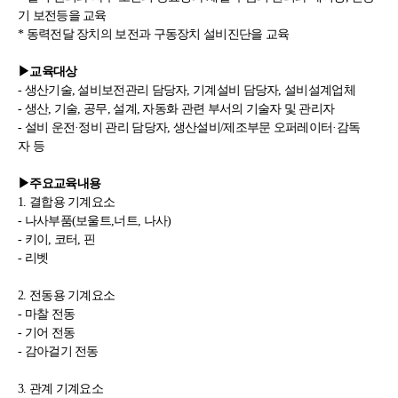
기
보전등을 교육
* 동력전달 장치의 보전과 구동장치 설비진단을 교육
▶
교육대상
- 생산기술
,
설비보전관리 담당자
,
기계설비 담당자
,
설비설계업체
- 생산, 기술, 공무, 설계, 자동화 관련 부서의 기술자 및 관리자
-
설비 운전·정비 관리 담당자, 생산설비/제조부문 오퍼레이터
·감독
자
등
▶주요교육
내용
1. 결합용 기계요소
- 나사부품(보울트,너트, 나사)
- 키이, 코터, 핀
- 리벳
2. 전동용 기계요소
- 마찰 전동
- 기어 전동
- 감아걸기 전동
3. 관계 기계요소