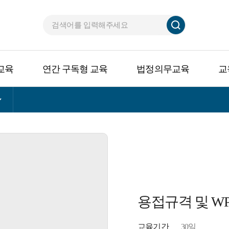
교육
연간 구독형 교육
법정의무교육
교
용접규격 및 W
교육기간
30일