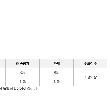
최종평가
과제
수료점수
0%
0%
60
점이상
없음
없음
이
60
점
이상이어야 합니다
.