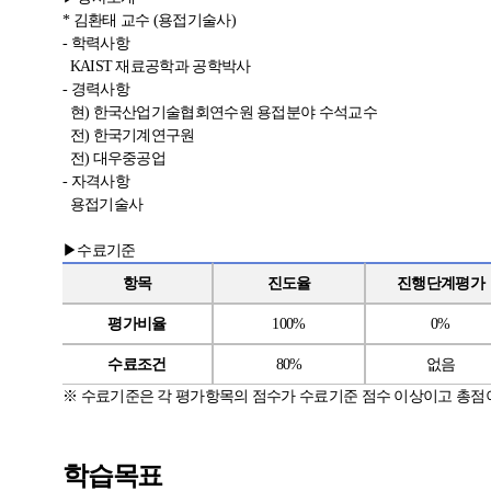
* 김환태 교수 (용접기술사)
- 학력사항
KAIST 재료공학과 공학박사
- 경력사항
현) 한국산업기술협회연수원 용접분야 수석교수
전) 한국기계연구원
전) 대우중공업
- 자격사항
용접기술사
▶수료기준
항목
진도율
진행단계평가
평가비율
100%
0%
수료조건
80%
없음
※
수료기준은 각 평가항목의 점수가 수료기준 점수 이상이고 총점
학습목표