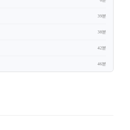
39분
38분
42분
46분