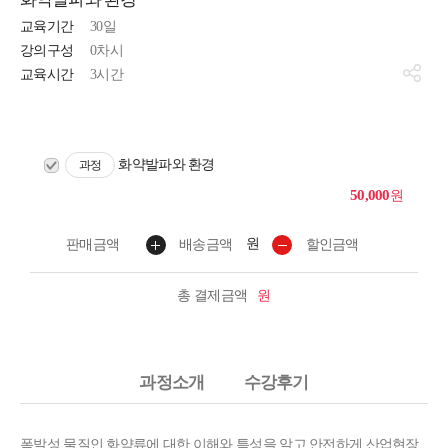
교육기간
30일
강의구성
0차시
교육시간
3시간
화약발파와 환경
과정
50,000
원
원
판매금액
배송금액
할인금액
총 결제금액
원
과정소개
수강후기
폭발성 물질인 화약류에 대한 이해와 특성을 알고 안전하게 산업현장