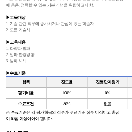
에 응용, 점목할 수 있는 기본 개념을 확립하고자 함.
▶
교육대상
1. 기술 관련 직무에 종사하거나 관심이 있는 학습자
2. 모든 기술사
▶
교육내용
1. 화약과 발파
2. 발파 환경영향
3. 발파 해체
▶수료기준
항목
진도율
진행단계평가
평가비율
100%
0%
수료조건
80%
없음
※
수료기준은 각 평가항목의 점수가 수료기준 점수 이상이고 총점
이
60
점
이상이어야 합니다
.