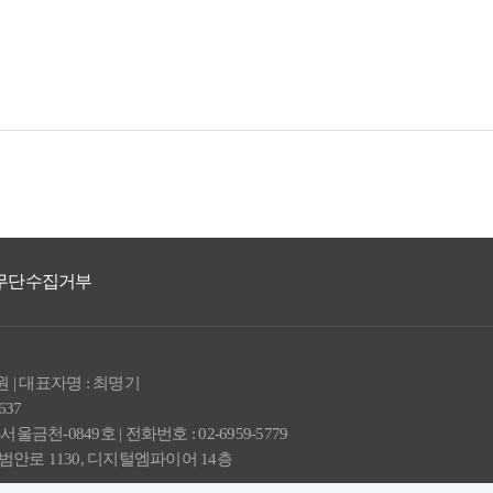
무단수집거부
| 대표자명 : 최명기
637
금천-0849호 | 전화번호 : 02-6959-5779
 범안로 1130, 디지털엠파이어 14층