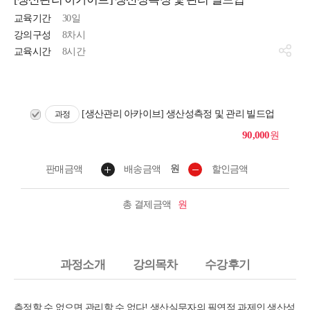
교육기간
30일
강의구성
8차시
교육시간
8시간
[생산관리 아카이브] 생산성측정 및 관리 빌드업
과정
90,000
원
원
판매금액
배송금액
할인금액
총 결제금액
원
과정소개
강의목차
수강후기
측정할 수 없으면 관리할 수 없다! 생산실무자의 필연적 과제인 생산성